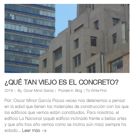
¿QUÉ TAN VIEJO ES EL CONCRETO?
2019
By:
Oscar Minor García
Posted in:
Blog
To Write First
Por: Oscar Minor García Pocas veces nos detenemos a pensar
en la edad que tienen los materiales de construcción con los que
los edificios que vemos están constituidos. Para nosotros, el
edificio La Nacional (aquél edificio inclinado frente a bellas artes
y que año tras año vemos como se inclina aún más) siempre ha
estado...
Leer más
¿QUÉ