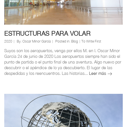
ESTRUCTURAS PARA VOLAR
2020
By:
Oscar Minor García
Posted in:
Blog
To Write First
Suyos son los aeropuertos, venga por ellos M. en I. Oscar Minor
García 24 de junio de 2020 Los aeropuertos siempre han sido el
punto de partida o el punto final de una aventura. Algo nuevo por
descubrir o el apéndice de lo ya descubierto. El lugar de las
despedidas y los reencuentros. Las historias...
Leer más
ESTRUCT
PARA
VOLAR