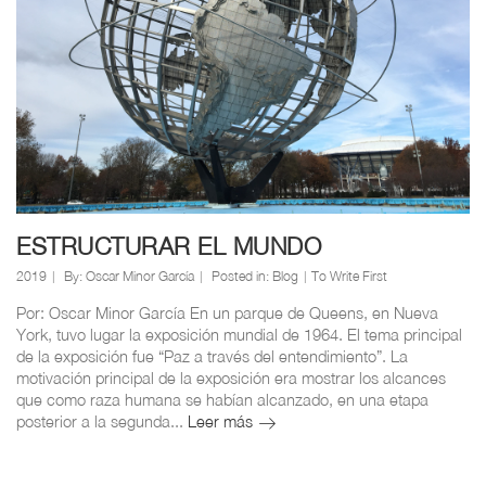
ESTRUCTURAR EL MUNDO
2019
By:
Oscar Minor García
Posted in:
Blog
To Write First
Por: Oscar Minor García En un parque de Queens, en Nueva
York, tuvo lugar la exposición mundial de 1964. El tema principal
de la exposición fue “Paz a través del entendimiento”. La
motivación principal de la exposición era mostrar los alcances
que como raza humana se habían alcanzado, en una etapa
posterior a la segunda...
Leer más
ESTRUCTURAR
EL
MUNDO